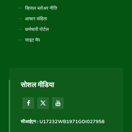
व्हिसल ब्लोअर नीति
आचार संहिता
कर्मचारी पोर्टल
साइट मैप
सोशल मीडिया
सीआईएन : U17232WB1971GOI027958