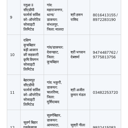
रतुआ II
गांव:
सीएडीपी
महाराजनगर,
फार्मर्स सर्विस
थाना/
श्री हसन
8016413155 /
9
को-ऑपरेटिव
डाकघर:
राशिद
8972283190
सोसाइटी
संभलपुर,
लिमिटेड
जिला: मालदा
दक्षिण
कूचबिहार
गांव/डाकघर:
बड़ी आकार
देवानहाट,
श्री भगवान
9474487762 /
10
की सहकारी
जिला:
देबशर्मा
9775813756
कृषि विपणन
कूचबिहार
सोसाइटी
लिमिटेड
बेहरामपुर
गांव: भकुरी,
सीएडीपी
डाकघर:
फार्मर्स सर्विस
श्री अजीत
चालतिया,
11
03482253720
को-ऑपरेटिव
कुमार मंडल
जिला:
सोसाइटी
मुर्शिदाबाद
लिमिटेड
सुवर्णबिहार,
डाकघर:
सुवर्ण बिहार
आमघाटा,
सुश्री नीला
एसकेयूएस
12
9932415083