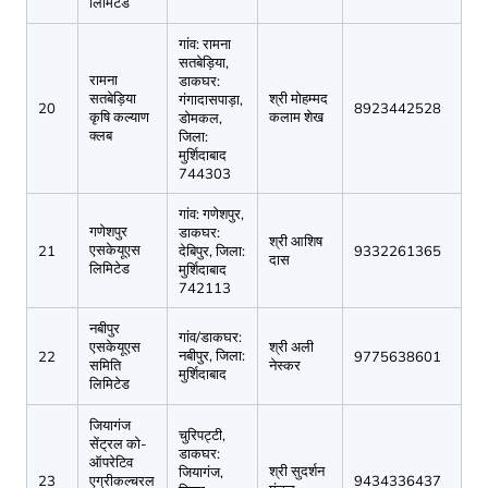
लिमिटेड
गांव: रामना
सतबेड़िया,
रामना
डाकघर:
सतबेड़िया
श्री मोहम्मद
गंगादासपाड़ा,
20
8923442528
कृषि कल्याण
कलाम शेख
डोमकल,
क्लब
जिला:
मुर्शिदाबाद
744303
गांव: गणेशपुर,
गणेशपुर
डाकघर:
श्री आशिष
एसकेयूएस
21
देबिपुर, जिला:
9332261365
दास
लिमिटेड
मुर्शिदाबाद
742113
नबीपुर
गांव/डाकघर:
एसकेयूएस
श्री अली
नबीपुर, जिला:
22
9775638601
समिति
नेस्कर
मुर्शिदाबाद
लिमिटेड
जियागंज
चुरिपट्टी,
सेंट्रल को-
डाकघर:
ऑपरेटिव
श्री सुदर्शन
जियागंज,
23
एग्रीकल्चरल
9434336437