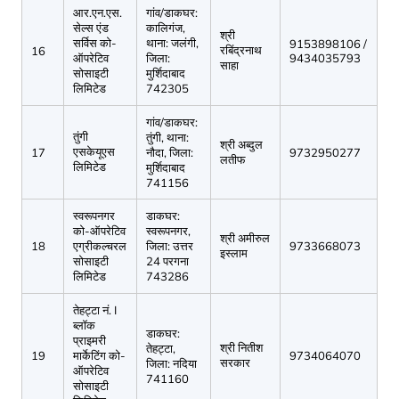
आर.एन.एस.
गांव/डाकघर:
सेल्स एंड
कालिगंज,
श्री
सर्विस को-
थाना: जलंगी,
9153898106 /
रबिंद्रनाथ
16
ऑपरेटिव
जिला:
9434035793
साहा
सोसाइटी
मुर्शिदाबाद
लिमिटेड
742305
गांव/डाकघर:
तुंगी
तुंगी, थाना:
श्री अब्दुल
एसकेयूएस
17
नौदा, जिला:
9732950277
लतीफ
लिमिटेड
मुर्शिदाबाद
741156
स्वरूपनगर
डाकघर:
को-ऑपरेटिव
स्वरूपनगर,
श्री अमीरुल
18
एग्रीकल्चरल
जिला: उत्तर
9733668073
इस्लाम
सोसाइटी
24 परगना
लिमिटेड
743286
तेहट्टा नं. I
ब्लॉक
डाकघर:
प्राइमरी
श्री नितीश
तेहट्टा,
19
मार्केटिंग को-
9734064070
सरकार
जिला: नदिया
ऑपरेटिव
741160
सोसाइटी