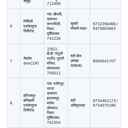
समूह)
712409
गांव: खैराती,
डाकघर:
जिंदिघी
सुश्री
सागरदिघी,
9732356466 /
6
एसकेयूएस
मौसमी मंडल
9475682663
जिला:
लिमिटेड
मुर्शिदाबाद
742226
235/2,
बी.बी. गांगुली
श्री बोस
नैकॉफ
स्ट्रीट, दूसरी
(शाखा
7
8584041707
(NACOF)
मंजिल,
प्रबंधक)
कोलकाता
700012
गांव: नजीरपुर,
थाना/
डाकघर:
हरिरामपुर
इस्लामपुर,
बनिखली
श्री
9734462173 /
8
ब्लॉक:
एसकेयूएस
अशिदुल्लाह
9734070186
डोमकल,
लिमिटेड
जिला:
मुर्शिदाबाद
742304