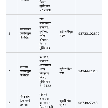
जिला:
मुर्शिदाबाद
742308
गांव:
शीतलनगर,
डाकघर:
शीतलनगर
कुपिला,
श्री अमीनुल
एसकेयूएस
3
93733102870
ब्लॉक:
मंडल
लिमिटेड
डोमकल,
जिला:
मुर्शिदाबाद
बरानगर,
डाकघर:
आजीमगंज,
बरानगर
श्री समीरन
थाना:
4
एसकेयूएस
9434442313
घोष
जियागंज,
लिमिटेड
जिला:
मुर्शिदाबाद
742122
गांव एवं
दिशा संघ
डाकघर:
(एक स्वयं
सुश्री मिता
5
आनंदनगर,
9874927248
सहायता
प्रशन
जिला: हुगली