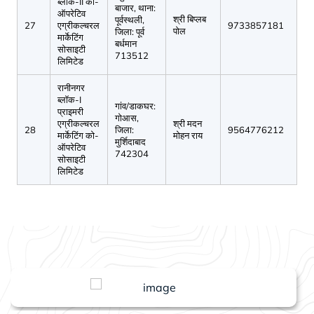
ब्लॉक-II को-
बाजार, थाना:
ऑपरेटिव
श्री बिप्लब
पूर्वस्थली,
27
एग्रीकल्चरल
9733857181
पोल
जिला: पूर्व
मार्केटिंग
बर्धमान
सोसाइटी
713512
लिमिटेड
रानीनगर
ब्लॉक-I
गांव/डाकघर:
प्राइमरी
गोआस,
एग्रीकल्चरल
श्री मदन
28
जिला:
9564776212
मार्केटिंग को-
मोहन राय
मुर्शिदाबाद
ऑपरेटिव
742304
सोसाइटी
लिमिटेड