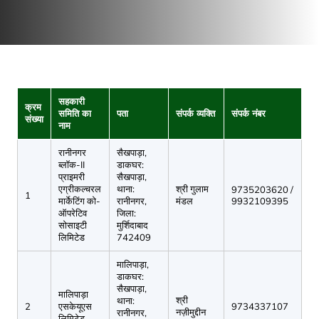
सहकारी
क्रम
समिति का
पता
संपर्क व्यक्ति
संपर्क नंबर
संख्या
नाम
रानीनगर
सैखपाड़ा,
ब्लॉक-II
डाकघर:
प्राइमरी
सैखपाड़ा,
एग्रीकल्चरल
थाना:
श्री गुलाम
9735203620 /
1
मार्केटिंग को-
रानीनगर,
मंडल
9932109395
ऑपरेटिव
जिला:
सोसाइटी
मुर्शिदाबाद
लिमिटेड
742409
मालिपाड़ा,
डाकघर:
सैखपाड़ा,
मालिपाड़ा
श्री
थाना:
2
एसकेयूएस
9734337107
नज़ीमुद्दीन
रानीनगर,
लिमिटेड