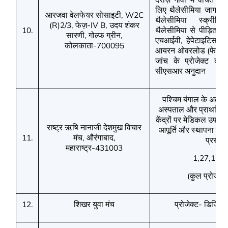
लिए थैलेसीमिया जागरूकत
आरजवा वेलफेयर सोसाइटी
,
W2C
थैलेसीमिया स्क्रीनिं
फेज़-
उदय शंकर
(R)2/3,
IV B,
थैलेसीमिया से पीड़ित ग़र
10.
सारणी
गोल्फ ग्रीन
,
,
एचआईवी
हेपेटाइटिस बी
,
कोलकाता-
700095
आयरन ओवरलोड (फेरिटिन 
जांच के प्रोजेक्ट का 
सीएसआर अनुदान
पश्चिम बंगाल के अलीपुरद
अस्पताल और प्राथमिक स
केंद्रों पर मेडिकल उप
राष्ट्र ऋषि नानाजी देशमुख विचार
आपूर्ति और स्‍थापना के 
मंच
औरंगाबाद
11.
,
,
प्रस्ताव
महाराष्ट्र-
431003
1,27,13,8
कुल प्रोजेक्
(
शिखर युवा मंच
प्रोजेक्ट- डिजिट
12.