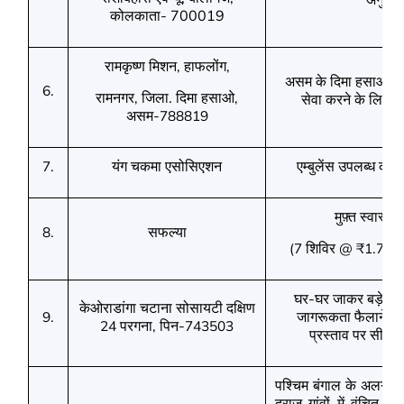
कोलकाता-
700019
रामकृष्ण मिशन
हाफलोंग
,
,
असम के दिमा हसाओ की पह
6.
रामनगर
जिला. दिमा हसाओ
,
,
सेवा करने के लिए 
असम-
788819
यंग चकमा एसोसिएशन
एम्बुलेंस उपलब्ध कराने
7.
मुफ़्त स्वास्थ्
सफल्‍या
8.
शिविर
ला
(7
@
₹
1.7
घर-घर जाकर बड़े पैमान
केओराडांगा चटाना सोसायटी दक्षिण
जागरूकता फैलाने वाले
9.
परगना
पिन-
24
,
743503
प्रस्ताव पर
सीएसआ
पश्चिम बंगाल के अलग-अल
दराज़ गांवों में वंचित य