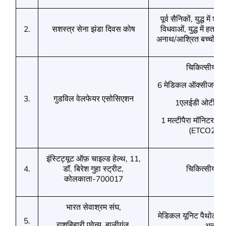
पूर्व सैनिकों
युद्ध में शह
,
सशस्त्र सेना झंडा दिवस कोष
विधवाओं
युद्ध में हताह
2.
,
अनाथ/आश्रित बच्चों के
चिकित्सीय उ
मेडिकल ऑक्सीजन सिल
6
गुडविल वेलफेयर एसोसिएशन
3.
एलईडी ओटी
ला
1
मल्टीपैरा मॉनिटर (
1
5
(
क
ETCO2)
इंस्टिट्यूट ऑफ़ चाइल्ड हेल्थ
, 11,
डॉ. बिरेश गुहा स्ट्रीट
चिकित्सीय 
4.
,
कोलकाता-
700017
भारत सेवाश्रम संघ
,
मेडिकल यूनिट पैथोलॉज
5.
राशबिहारी एवेन्यू
,
बालीगंज
,
अनुरोध