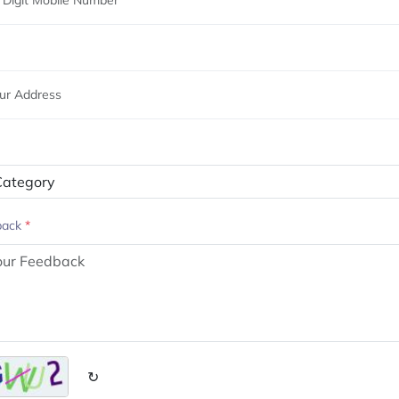
back
*
↻