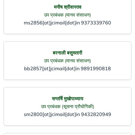
मनीष श्रीवास्तव
उप प्रबंधक (मानव संसाधन)
ms2856[at]jcimail[dot]in
9373339760
बरनाली बसुमतारी
उप प्रबंधक (मानव संसाधन)
bb2857[at]jcimail[dot]in
9891990818
सप्तर्षि मुखोपाध्याय
उप प्रबंधक (सूचना प्रौघोगिकी)
sm2800[at]jcimail[dot]in
9432820949