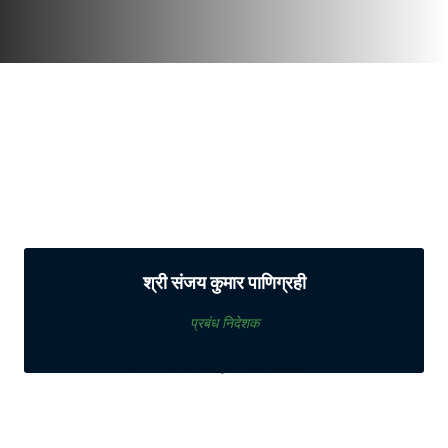
श्री संजय कुमार पाणिग्रही
प्रबंध निदेशक
ईमेल: cmd[at]jcimail[dot]in