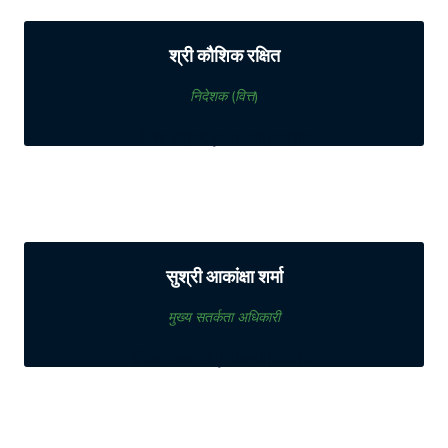
श्री कौशिक रक्षित
निदेशक (वित्त)
ईमेल: df[at]jcimail[dot]in
सुश्री आकांक्षा शर्मा
मुख्य सतर्कता अधिकारी
ईमेल: cvo[at]jcimail[dot]in