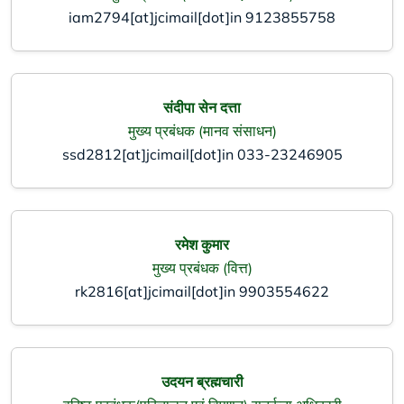
iam2794[at]jcimail[dot]in
9123855758
संदीपा सेन दत्ता
मुख्य प्रबंधक (मानव संसाधन)
ssd2812[at]jcimail[dot]in
033-23246905
रमेश कुमार
मुख्य प्रबंधक (वित्त)
rk2816[at]jcimail[dot]in
9903554622
उदयन ब्रह्मचारी