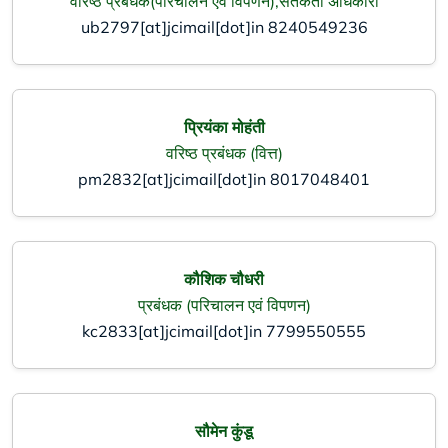
वरिष्‍ठ प्रबंधक(परिचालन एवं विपणन),सतर्कता अधिकारी
ub2797[at]jcimail[dot]in
8240549236
प्रियंका मोहंती
वरिष्‍ठ प्रबंधक (वित्त)
pm2832[at]jcimail[dot]in
8017048401
कौशिक चौधरी
प्रबंधक (परिचालन एवं विपणन)
kc2833[at]jcimail[dot]in
7799550555
सौमेन कुंडू