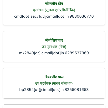
सौम्यदीप घोष
प्रबंधक (सूचना एवं प्रौघोगिकि)
cmd[dot]secy[at]jcimail[dot]in
9830636770
मोनोसिश कर
उप प्रबंधक (वित्त)
mk2849[at]jcimail[dot]in
6289537369
बिस्वजीत पाल
उप प्रबंधक (मानव संसाधन)
bp2854[at]jcimail[dot]in
8256081663