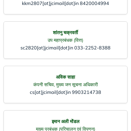
kkm2807[at]jcimail[dot]in
8420004994
शांतनु चक्रवर्ती
उप महाप्रबंधक (वित्त)
sc2820[at]jcimail[dot]in
033-2252-8388
अविक साहा
कंपनी सचिव, मुख्य जन सूचना अधिकारी
cs[at]jcimail[dot]in
9903214738
इमान अली मोंडल
मुख्य प्रबंधक (परिचालन एवं विपणन)