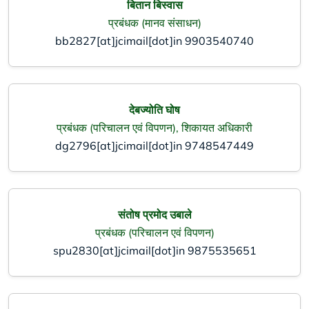
बितान बिस्वास
प्रबंधक (मानव संसाधन)
bb2827[at]jcimail[dot]in
9903540740
देबज्योति घोष
प्रबंधक (परिचालन एवं विपणन), शिकायत अधिकारी
dg2796[at]jcimail[dot]in
9748547449
संतोष प्रमोद उबाले
प्रबंधक (परिचालन एवं विपणन)
spu2830[at]jcimail[dot]in
9875535651