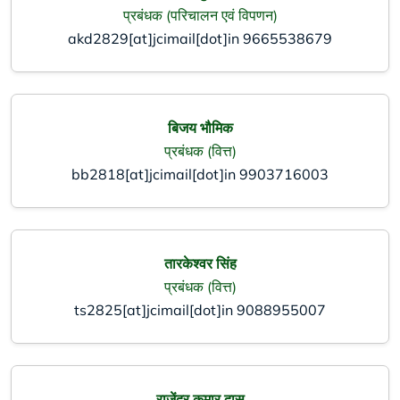
प्रबंधक (परिचालन एवं विपणन)
akd2829[at]jcimail[dot]in
9665538679
बिजय भौमिक
प्रबंधक (वित्त)
bb2818[at]jcimail[dot]in
9903716003
तारकेश्वर सिंह
प्रबंधक (वित्त)
ts2825[at]jcimail[dot]in
9088955007
राजेंद्र कुमार दास